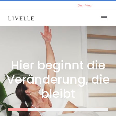
D
e
i
n
W
e
g
z
u
m
e
h
r
E
n
e
r
g
i
Hier beginnt die
Veränderung, die
bleibt